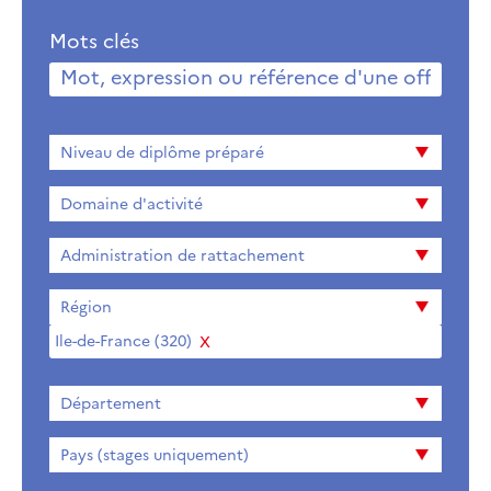
Mots clés
Niveau
Niveau de diplôme préparé
de
diplome
Domaine d'activité
préparé
Administration de rattachement
Région
Ile-de-France (320)
Supprimer
Département
Pays (stages uniquement)