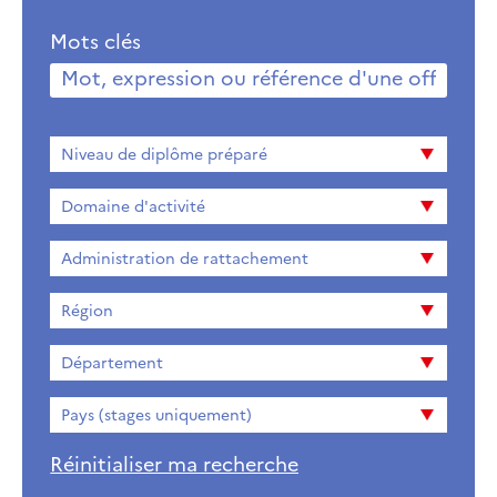
Mots clés
Niveau
Niveau de diplôme préparé
de
diplome
Domaine d'activité
préparé
Administration de rattachement
Région
Département
Pays (stages uniquement)