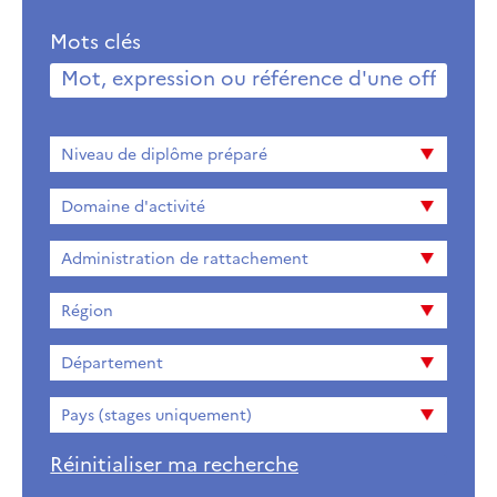
Mots clés
Niveau
Niveau de diplôme préparé
de
diplome
Domaine d'activité
préparé
Administration de rattachement
Région
Département
Pays (stages uniquement)