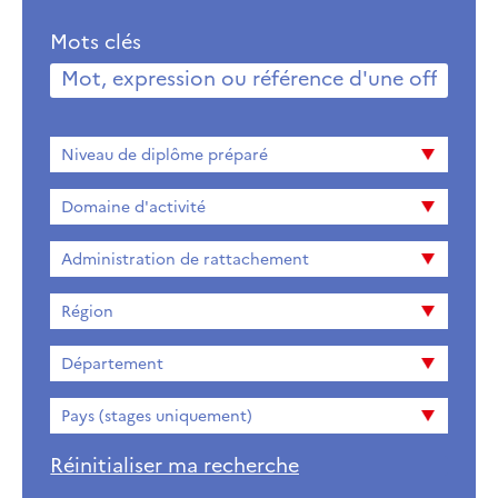
Mots clés
Niveau
Niveau de diplôme préparé
de
diplome
Domaine d'activité
préparé
Administration de rattachement
Région
Département
Pays (stages uniquement)