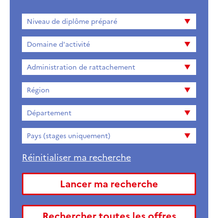
Niveau
Niveau de diplôme préparé
de
diplome
Domaine d'activité
préparé
Administration de rattachement
Région
Département
Pays (stages uniquement)