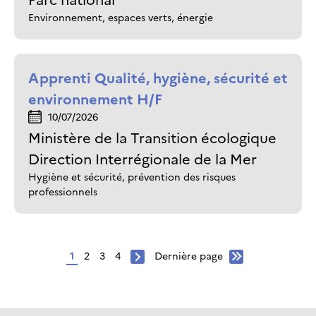
Environnement, espaces verts, énergie
Apprenti Qualité, hygiène, sécurité et
environnement H/F
10/07/2026
Ministère de la Transition écologique
Direction Interrégionale de la Mer
Hygiène et sécurité, prévention des risques
professionnels
Page
1
Page
2
Page
3
Page
4
Dernière
Dernière page
Page
Pagination
page
suivante