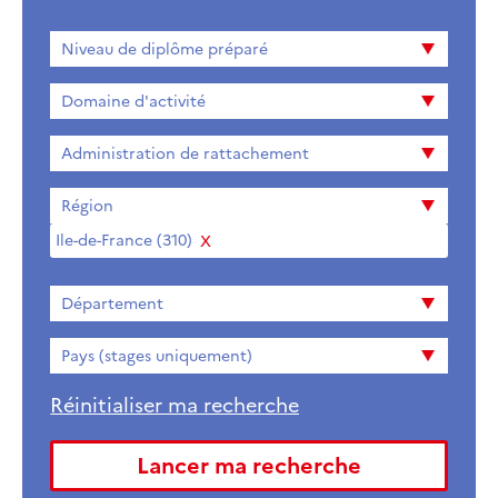
Niveau
Niveau de diplôme préparé
de
diplome
Domaine d'activité
préparé
Administration de rattachement
Région
Ile-de-France (310)
Supprimer
Département
Pays (stages uniquement)