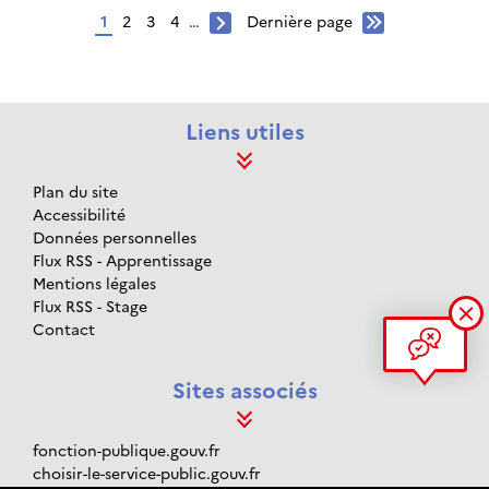
Page
1
Page
2
Page
3
Page
4
…
Dernière
Dernière page
Page
Pagination
page
suivante
Liens utiles
Plan du site
Accessibilité
Données personnelles
Flux RSS - Apprentissage
Mentions légales
Flux RSS - Stage
Contact
Sites associés
fonction-publique.gouv.fr
choisir-le-service-public.gouv.fr