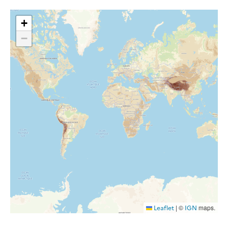
+
−
|
©
maps.
Leaflet
IGN