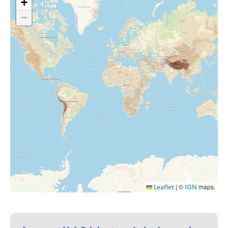
+
−
|
©
maps.
Leaflet
IGN