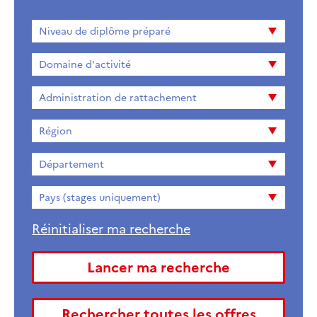
Niveau
Niveau de diplôme préparé
de
diplome
Domaine d'activité
préparé
Administration de rattachement
Région
Département
Pays (stages uniquement)