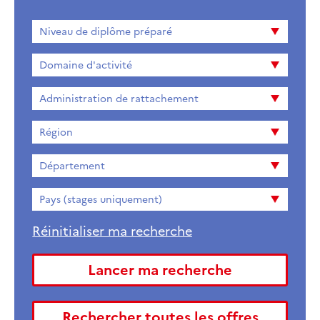
Niveau
Niveau de diplôme préparé
de
diplome
Domaine d'activité
préparé
Administration de rattachement
Région
Département
Pays (stages uniquement)