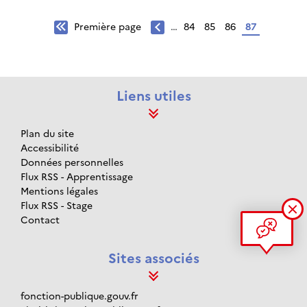
Première
Première page
…
Page
84
Page
85
Page
86
Page
87
Page
Pagination
page
précédente
Liens utiles
Plan du site
Accessibilité
Données personnelles
Flux RSS - Apprentissage
Mentions légales
Flux RSS - Stage
Contact
Sites associés
fonction-publique.gouv.fr