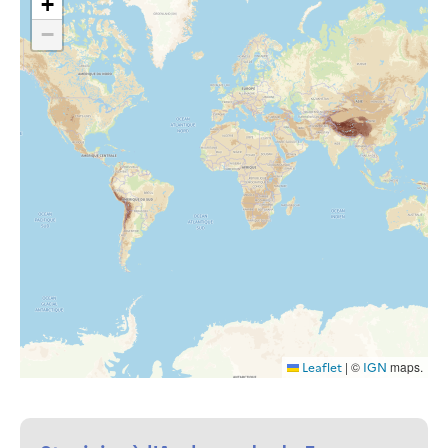
+
−
|
©
maps.
Leaflet
IGN