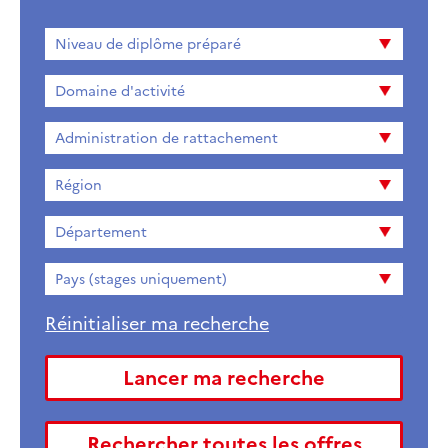
Niveau
Niveau de diplôme préparé
de
diplome
Domaine d'activité
préparé
Administration de rattachement
Région
Département
Pays (stages uniquement)